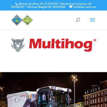
Martin Steffen tlf. 31316155 * Flemming Corvinius tlf.
53636233 * Michael Bøgild tlf. 26229466
info@ws-tech.eu