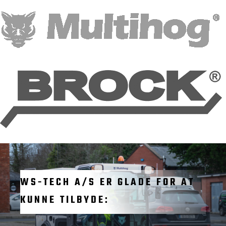
WS-TECH A/S ER GLADE FOR AT
KUNNE TILBYDE: