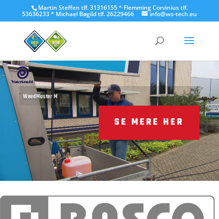
Martin Steffen tlf. 31316155 * Flemming Corvinius tlf.
53636233 * Michael Bøgild tlf. 26229466
info@ws-tech.eu
Video
Player
WeedMaster M
SE MERE HER