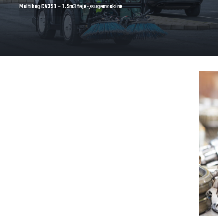
Multihog CV350 – 1.5m3 feje-/sugemaskine