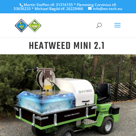
Martin Steffen tlf. 31316155 * Flemming Corvinius tlf.
53636233 * Michael Bøgild tlf. 26229466
info@ws-tech.eu
HEATWEED MINI 2.1