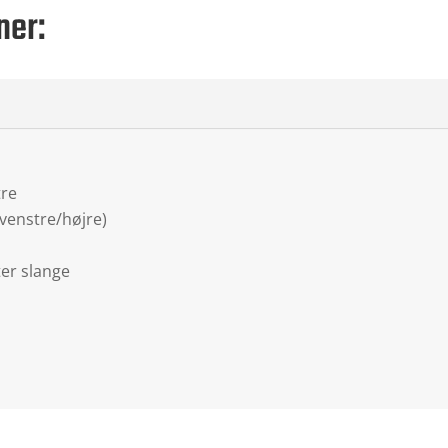
ner:
tre
venstre/højre)
er slange