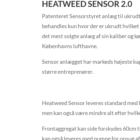
HEATWEED SENSOR 2.0
Patenteret Sensorstyret anlæg til ukru
behandles kun hvor der er ukrudt hvilke
det mest solgte anlæg af sin kaliber og 
Københavns lufthavne.
Sensor anlægget har markeds højeste kap
større entreprenører.
Heatweed Sensor leveres standard med 8
men kan også være mindre alt efter hvilk
Frontaggregat kan side forskydes 60cm ti
kan også leveres med pumpe for opsug af 