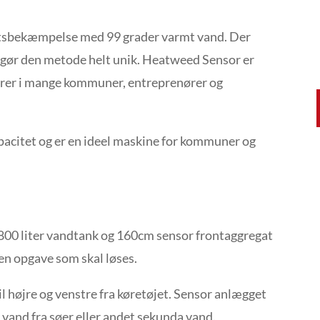
dtsbekæmpelse med 99 grader varmt vand. Der
t gør den metode helt unik. Heatweed Sensor er
kører i mange kommuner, entreprenører og
acitet og er en ideel maskine for kommuner og
00 liter vandtank og 160cm sensor frontaggregat
en opgave som skal løses.
l højre og venstre fra køretøjet. Sensor anlægget
vand fra søer eller andet sekunda vand.