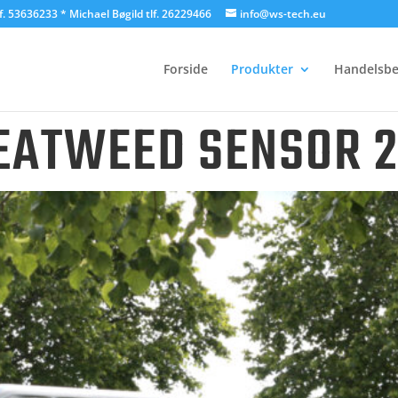
f. 53636233 * Michael Bøgild tlf. 26229466
info@ws-tech.eu
Forside
Produkter
Handelsbe
EATWEED SENSOR 2