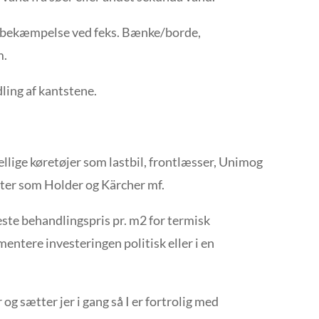
tsbekæmpelse ved feks. Bænke/borde,
m.
ling af kantstene.
lige køretøjer som lastbil, frontlæsser, Unimog
ter som Holder og Kärcher mf.
ste behandlingspris pr. m2 for termisk
entere investeringen politisk eller i en
 og sætter jer i gang så I er fortrolig med