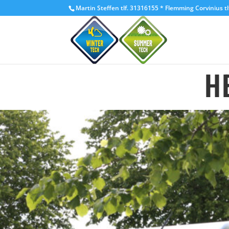
Martin Steffen tlf. 31316155 * Flemming Corvinius tl
H